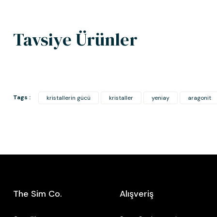
Tavsiye Ürünler
Tags :
kristallerin gücü
kristaller
yeniay
aragonit
Amethyst Prism
Crystal Quartz Prism
3.500,00 TL
The Sim Co.
Alışveriş
3.200,00 TL