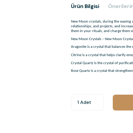
Ürün Bilgisi
Önerilerin
New Moon crystals, during the waxing 
relationships, and projects, and increa
them in your rituals, and charge them w
New Moon Crystals – New Moon Crystals
Aragonite is a crystal that balances th
Citrine is a crystal that helps clarify em
Crystal Quartz is the crystal of purificat
Rose Quartz is a crystal that strengthen
You can use the suggestion form t
other insufficient areas.
Thank you for your feedback and 
Product image is poor quality, c
Missing information in the produ