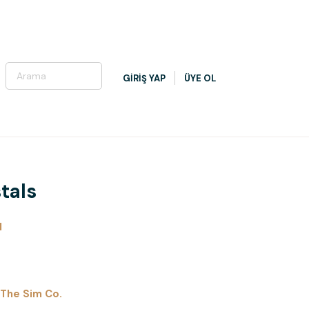
GİRİŞ YAP
ÜYE OL
tals
l
The Sim Co.