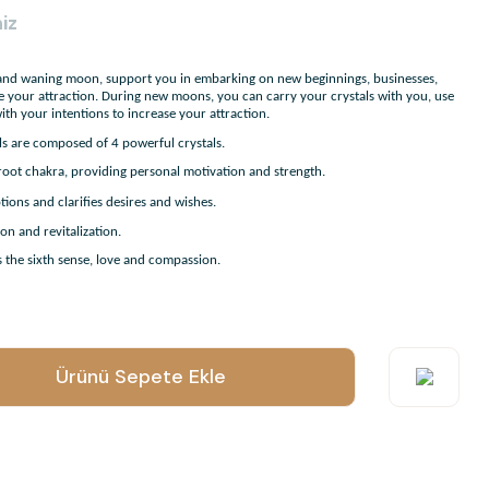
iz
and waning moon, support you in embarking on new beginnings, businesses,
se your attraction. During new moons, you can carry your crystals with you, use
ith your intentions to increase your attraction.
 are composed of 4 powerful crystals.
e root chakra, providing personal motivation and strength.
otions and clarifies desires and wishes.
ion and revitalization.
s the sixth sense, love and compassion.
o submit feedback on the product's price, image, description, or any
Ürünü Sepete Ekle
suggestions.
orrupted, or not viewable.
ct description.