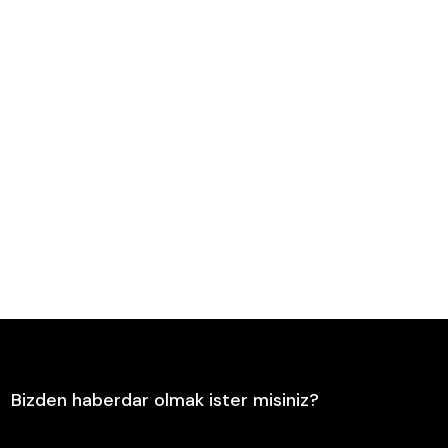
n other sites.
es to this product.
Send
Bizden haberdar olmak ister misiniz?