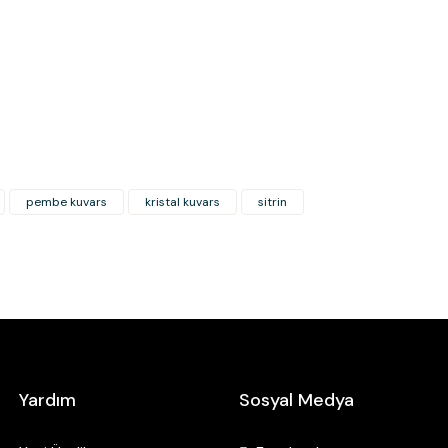
Errors in product information.
Product is more expensive than o
There should be other alternativ
pembe kuvars
kristal kuvars
sitrin
Yardım
Sosyal Medya