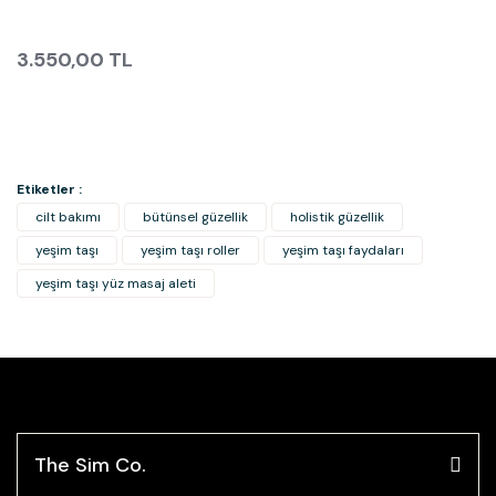
3.550,00 TL
Etiketler :
cilt bakımı
bütünsel güzellik
holistik güzellik
yeşim taşı
yeşim taşı roller
yeşim taşı faydaları
yeşim taşı yüz masaj aleti
The Sim Co.