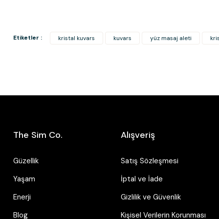
Etiketler :
kristal kuvars
kuvars
yüz masaj aleti
kri
Kristal Kuvars Prizma
Pembe Kuvars Prizma
The Sim Co.
Alışveriş
3.200,00 TL
5.150,00 TL
Pembe
Güzellik
Satış Sözleşmesi
3.50
Yaşam
İptal ve İade
Enerji
Gizlilik ve Güvenlik
Blog
Kişisel Verilerin Korunması