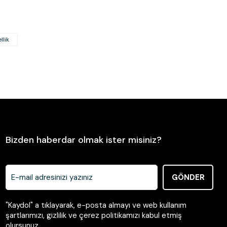
llik
Gönder
Bizden haberdar olmak ister misiniz?
GÖNDER
"Kaydol" a tıklayarak, e-posta almayı ve web kullanım
şartlarımızı, gizlilik ve çerez politikamızı kabul etmiş
olursunuz.