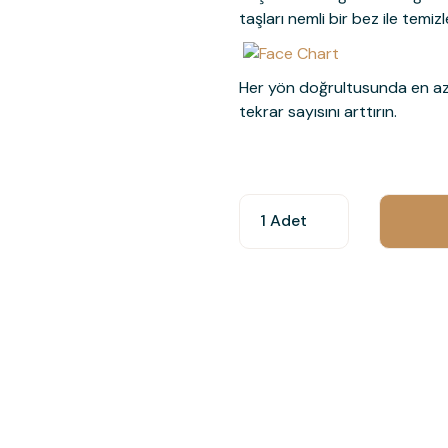
taşları nemli bir bez ile temizl
Her yön doğrultusunda en az 1
tekrar sayısını arttırın.
Bu ürünün fiyat bilgisi, resim, ür
öneri formunu kullanarak tarafımıza
Görüş ve önerileriniz için teşekkür
Ürün resmi kalitesiz, bozuk veya
Ürün açıklamasında eksik bilgile
Ürün bilgilerinde hatalar bulunuy
Ürün fiyatı diğer sitelerden daha
Bu ürüne benzer farklı alternatifl