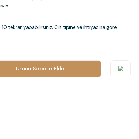
eyin.
0 tekrar yapabilirsiniz. Cilt tipine ve ihtiyacına göre
ün açıklamalarında ve diğer konularda yetersiz gördüğünüz noktaları
Ürünü Sepete Ekle
 iletebilirsiniz.
 ederiz.
 görüntülenemiyor.
r bulunuyor.
or.
 pahalı.
er olmalı.