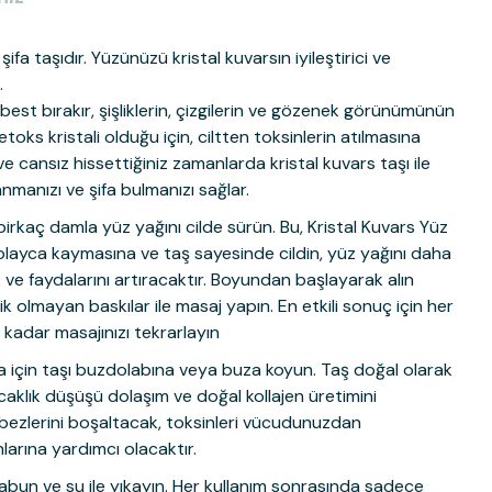
 şifa taşıdır. Yüzünüzü kristal kuvarsın iyileştirici ve
.
rbest bırakır, şişliklerin, çizgilerin ve gözenek görünümünün
toks kristali olduğu için, ciltten toksinlerin atılmasına
 ve cansız hissettiğiniz zamanlarda kristal kuvars taşı ile
nmanızı ve şifa bulmanızı sağlar.
birkaç damla yüz yağını cilde sürün. Bu, Kristal Kuvars Yüz
kolayca kaymasına ve taş sayesinde cildin, yüz yağını daha
ve faydalarını artıracaktır.
Boyundan başlayarak alın
k olmayan baskılar ile masaj yapın. En etkili sonuç için her
kadar masajınızı tekrarlayın
 için taşı buzdolabına veya buza koyun. Taş doğal olarak
aklık düşüşü dolaşım ve doğal kollajen üretimini
 bezlerini boşaltacak, toksinleri vücudunuzdan
larına yardımcı olacaktır.
 sabun ve su ile yıkayın. Her kullanım sonrasında sadece