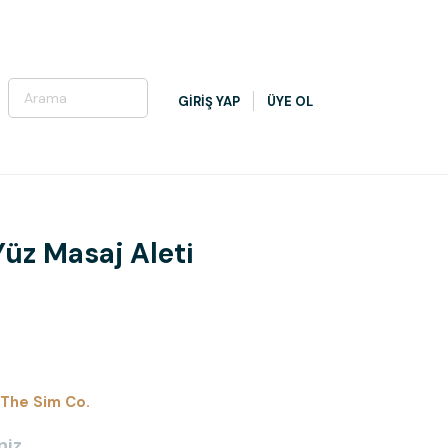
GİRİŞ YAP
ÜYE OL
Yüz Masaj Aleti
The Sim Co.
niz