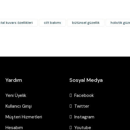
stal kuvars özellikleri
cilt bakımı
bütünsel güzellik
holistik güze
Aventurin Gua Sha - Kalp
Yardım
Sosyal Medya
 Kuvars Gua Sha - Kalp
3.500,00 TL
Yeni Üyelik
Facebook
0,00 TL
Kullanıcı Girişi
Twitter
Müşteri Hizmetleri
Instagram
Hesabım
Youtube