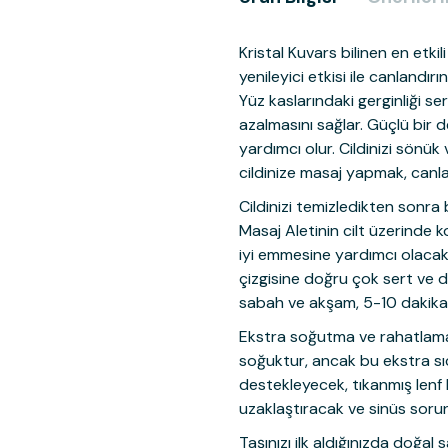
Kristal Kuvars bilinen en etkili
yenileyici etkisi ile canlandırın
Yüz kaslarındaki gerginliği se
azalmasını sağlar. Güçlü bir de
yardımcı olur. Cildinizi sönük
cildinize masaj yapmak, canla
Cildinizi temizledikten sonra 
Masaj Aletinin cilt üzerinde 
iyi emmesine yardımcı olacak 
çizgisine doğru çok sert ve di
sabah ve akşam, 5-10 dakika 
Ekstra soğutma ve rahatlama
soğuktur, ancak bu ekstra sıc
destekleyecek, tıkanmış lenf
uzaklaştıracak ve sinüs sorun
Taşınızı ilk aldığınızda doğal