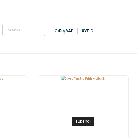
GİRİŞ YAP
ÜYE OL
Tükendi