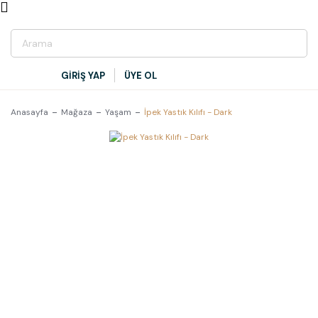
GİRİŞ YAP
ÜYE OL
Anasayfa
Mağaza
Yaşam
İpek Yastık Kılıfı - Dark