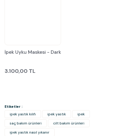
İpek Uyku Maskesi - Dark
3.100,00 TL
Etiketler :
ipek yastık kılıfı
ipek yastık
ipek
saç bakım ürünleri
cilt bakım ürünleri
ipek yastık nasıl yıkanır