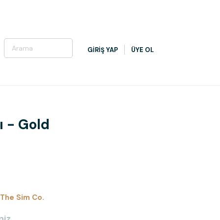
GİRİŞ YAP
ÜYE OL
fı - Gold
The Sim Co.
niz