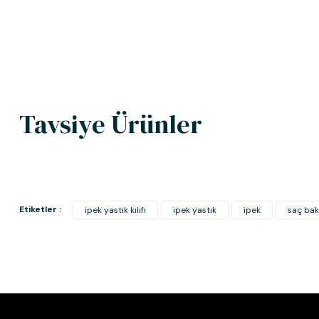
Tavsiye Ürünler
Etiketler :
ipek yastık kılıfı
ipek yastık
ipek
saç bak