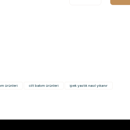
Görüş ve önerileriniz için teşekkür
Ürün resmi kalitesiz, bozuk veya
Ürün açıklamasında eksik bilgile
Ürün bilgilerinde hatalar bulunuy
Ürün fiyatı diğer sitelerden daha
Bu ürüne benzer farklı alternatifl
ım ürünleri
cilt bakım ürünleri
ipek yastık nasıl yıkanır