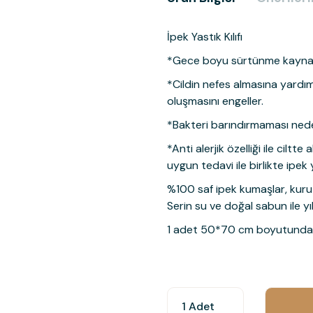
İpek Yastık Kılıfı
*Gece boyu sürtünme kaynaklı 
*Cildin nefes almasına yardımcı
oluşmasını engeller.
*Bakteri barındırmaması nede
*Anti alerjik özelliği ile ciltt
uygun tedavi ile birlikte ipek y
%100 saf ipek kumaşlar, kuru
Serin su ve doğal sabun ile yı
1 adet 50*70 cm boyutunda yas
Bu ürünün fiyat bilgisi, resim, ür
öneri formunu kullanarak tarafımıza