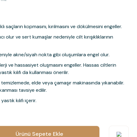
saçların kopmasını, kırılmasını ve dökülmesini engeller.
 olur ve sert kumaşlar nedeniyle cilt kırışıklıklarının
niyle akne/siyah nokta gibi oluşumlara engel olur.
e alerji ve hassasiyet oluşmasını engeller. Hassas ciltlerin
astık kılıfı da kullanması önerilir.
 temizlemede, elde veya çamaşır makinasında yıkanabilir.
kanması tavsiye edilir.
tık kılıfı içerir.
ün açıklamalarında ve diğer konularda yetersiz gördüğünüz noktaları
Ürünü Sepete Ekle
 iletebilirsiniz.