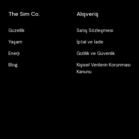
İpek Uyku Maskesi - Gold
The Sim Co.
Alışveriş
3.100,00 TL
Güzellik
Satış Sözleşmesi
Yaşam
İptal ve İade
Enerji
Gizlilik ve Güvenlik
Blog
Kişisel Verilerin Korunması
Kanunu