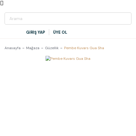
GİRİŞ YAP
ÜYE OL
Anasayfa
Mağaza
Güzellik
Pembe Kuvars Gua Sha