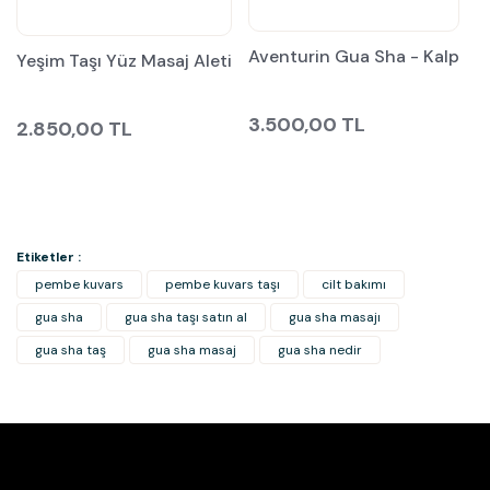
Aventurin Gua Sha - Kalp
Yeşim Taşı Yüz Masaj Aleti
3.500,00 TL
2.850,00 TL
Etiketler :
pembe kuvars
pembe kuvars taşı
cilt bakımı
gua sha
gua sha taşı satın al
gua sha masajı
gua sha taş
gua sha masaj
gua sha nedir