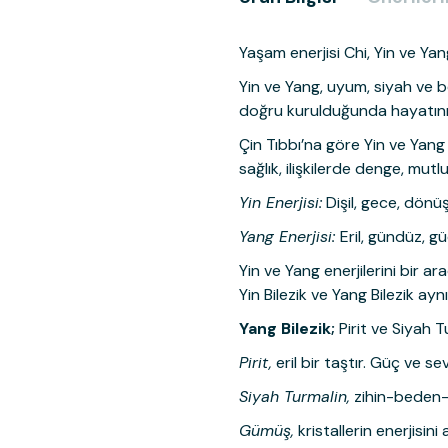
Yaşam enerjisi Chi, Yin ve Yang
Yin ve Yang, uyum, siyah ve bey
doğru kurulduğunda hayatınız 
Çin Tıbbı’na göre Yin ve Yang 
sağlık, ilişkilerde denge, mut
Yin Enerjisi:
Dişil, gece, dönüş
Yang Enerjisi:
Eril, gündüz, g
Yin ve Yang enerjilerini bir a
Yin Bilezik ve Yang Bilezik aynı
Yang Bilezik;
Pirit ve Siyah T
Pirit,
eril bir taştır. Güç ve sevg
Siyah Turmalin,
zihin-beden-r
Gümüş,
kristallerin enerjisin