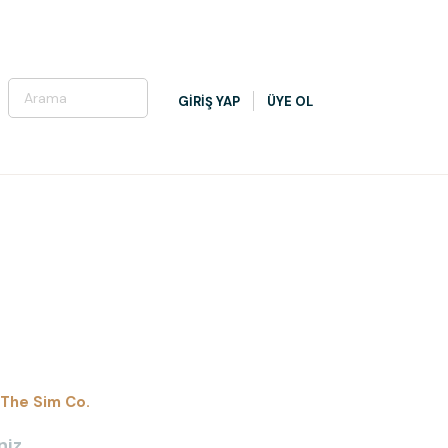
GİRİŞ YAP
ÜYE OL
The Sim Co.
niz