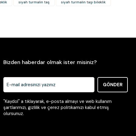
eklik
siyah turmalin taş
siyah turmalin taşı bileklik
er olmalı.
Gönder
Bizden haberdar olmak ister misiniz?
GÖNDER
"Kaydol" a tıklayarak, e-posta almayı ve web kullanım
şartlarımızı, gizlilik ve çerez politikamızı kabul etmiş
olursunuz.