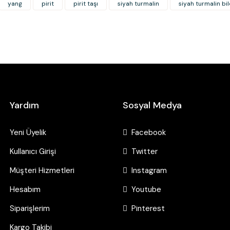
yang
pirit
pirit taşı
siyah turmalin
siyah turmalin bil
Bu ürüne benzer farklı alternatifl
Yardım
Sosyal Medya
Yeni Üyelik
Facebook
Kullanıcı Girişi
Twitter
Müşteri Hizmetleri
Instagram
Hesabım
Youtube
Siparişlerim
Pinterest
Kargo Takibi