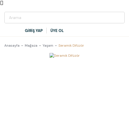
GİRİŞ YAP
ÜYE OL
Anasayfa
Mağaza
Yaşam
Seramik Difüzör