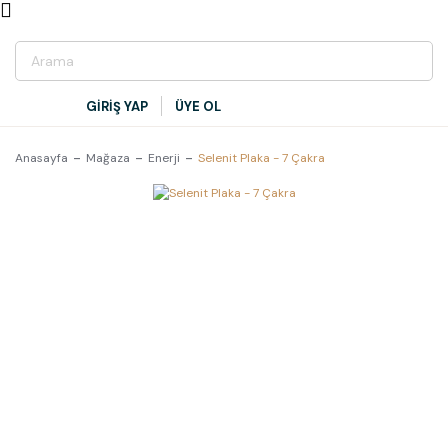
GİRİŞ YAP
ÜYE OL
Anasayfa
Mağaza
Enerji
Selenit Plaka - 7 Çakra