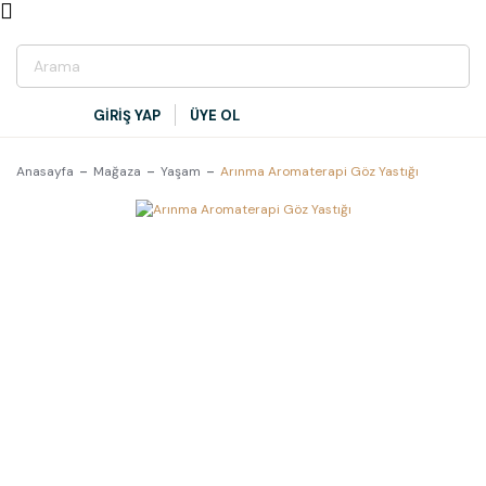
GİRİŞ YAP
ÜYE OL
Anasayfa
Mağaza
Yaşam
Arınma Aromaterapi Göz Yastığı