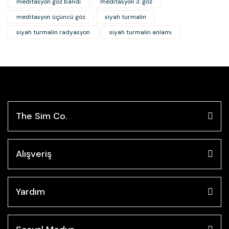
meditasyon göz bandı
meditasyon 3. göz
meditasyon üçüncü göz
siyah turmalin
siyah turmalin radyasyon
siyah turmalin anlamı
The Sim Co.
Alışveriş
Yardım