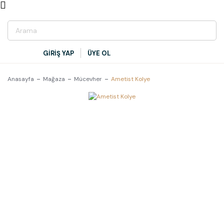
GİRİŞ YAP
ÜYE OL
Anasayfa
Mağaza
Mücevher
Ametist Kolye