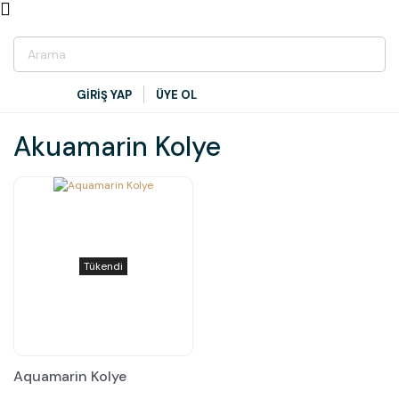
GİRİŞ YAP
ÜYE OL
Akuamarin Kolye
Tükendi
Aquamarin Kolye