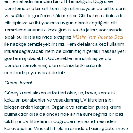
en temel adımlarından biri cilt temizliğidir. Doğru ve
derinlemesine bir cilt temizliği rutini sayesinde ciltte canlı
ve sağlıklı bir görünüm hâkim kılınır. Cilt bakım rutininizde
cilt tipinize ve ihtiyacınıza uygun olarak seçtiğiniz cilt
temizleme suyunuz, köpüğünüz ya da jeliniz sonrasında
sıcak su ile ıslatıp iyice sıktığınız
Müslin Yüz Yıkama Bezi
ile nazikçe temizleyebilirsiniz. Hem defalarca kez kullanım
imkânı sağlayacak, hem de cildiniz için gerekli hassasiyeti
göstermiş olacaktır. Gözenekleri arındırılmış ve ölü
deriden temizlenmiş olan cildinizi bitki suları ile
nemlendirip yatıştırabilirsiniz.
Güneş kremi
Güneş kremi alırken etiketleri okuyun, boya, sentetik
kokular, parabenler ve yasaklanmış UV filtreleri gibi
bileşenlerden kaçının. Organik ve temiz bir güneş kremi
bulmak zor olsa da öncesinde altına süreceğiniz bir baz
cildinize UV filtrelerinin doğrudan temas etmesinden
koruyacaktır. Mineral filtrelerin anında etkisini göstermeye