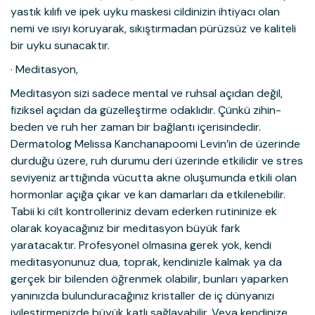
yastık kılıfı ve ipek uyku maskesi cildinizin ihtiyacı olan
nemi ve ısıyı koruyarak, sıkıştırmadan pürüzsüz ve kaliteli
bir uyku sunacaktır.
· Meditasyon,
Meditasyon sizi sadece mental ve ruhsal açıdan değil,
fiziksel açıdan da güzelleştirme odaklıdır. Çünkü zihin-
beden ve ruh her zaman bir bağlantı içerisindedir.
Dermatolog Melissa Kanchanapoomi Levin’in de üzerinde
durduğu üzere, ruh durumu deri üzerinde etkilidir ve stres
seviyeniz arttığında vücutta akne oluşumunda etkili olan
hormonlar açığa çıkar ve kan damarları da etkilenebilir.
Tabii ki cilt kontrolleriniz devam ederken rutininize ek
olarak koyacağınız bir meditasyon büyük fark
yaratacaktır. Profesyonel olmasına gerek yok, kendi
meditasyonunuz dua, toprak, kendinizle kalmak ya da
gerçek bir bilenden öğrenmek olabilir, bunları yaparken
yanınızda bulunduracağınız kristaller de iç dünyanızı
iyileştirmenizde büyük katlı sağlayabilir. Veya kendinize