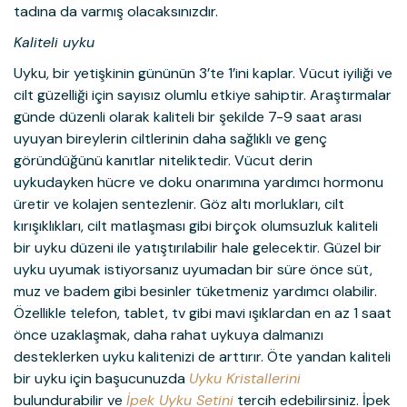
tadına da varmış olacaksınızdır.
Kaliteli uyku
Uyku, bir yetişkinin gününün 3’te 1’ini kaplar. Vücut iyiliği ve
cilt güzelliği için sayısız olumlu etkiye sahiptir. Araştırmalar
günde düzenli olarak kaliteli bir şekilde 7-9 saat arası
uyuyan bireylerin ciltlerinin daha sağlıklı ve genç
göründüğünü kanıtlar niteliktedir. Vücut derin
uykudayken hücre ve doku onarımına yardımcı hormonu
üretir ve kolajen sentezlenir. Göz altı morlukları, cilt
kırışıklıkları, cilt matlaşması gibi birçok olumsuzluk kaliteli
bir uyku düzeni ile yatıştırılabilir hale gelecektir. Güzel bir
uyku uyumak istiyorsanız uyumadan bir süre önce süt,
muz ve badem gibi besinler tüketmeniz yardımcı olabilir.
Özellikle telefon, tablet, tv gibi mavi ışıklardan en az 1 saat
önce uzaklaşmak, daha rahat uykuya dalmanızı
desteklerken uyku kalitenizi de arttırır. Öte yandan kaliteli
bir uyku için başucunuzda
Uyku Kristallerini
bulundurabilir ve
İpek Uyku Setini
tercih edebilirsiniz. İpek