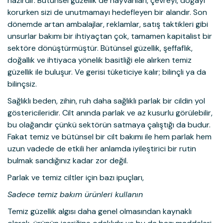
hazırdır. Bütünsel güzellik de hayvanları, çevreyi, doğayı
korurken sizi de unutmamayı hedefleyen bir alandır. Son
dönemde artan ambalajlar, reklamlar, satış taktikleri gibi
unsurlar bakımı bir ihtiyaçtan çok, tamamen kapitalist bir
sektöre dönüştürmüştür. Bütünsel güzellik, şeffaflık,
doğallık ve ihtiyaca yönelik basitliği ele alırken temiz
güzellik ile buluşur. Ve gerisi tüketiciye kalır; bilinçli ya da
bilinçsiz.
Sağlıklı beden, zihin, ruh daha sağlıklı parlak bir cildin yol
göstericileridir. Cilt anında parlak ve az kusurlu görülebilir,
bu olağandır çünkü sektörün satmaya çalıştığı da budur.
Fakat temiz ve bütünsel bir cilt bakımı ile hem parlak hem
uzun vadede de etkili her anlamda iyileştirici bir rutin
bulmak sandığınız kadar zor değil.
Parlak ve temiz ciltler için bazı ipuçları,
Sadece temiz bakım ürünleri kullanın
Temiz güzellik algısı daha genel olmasından kaynaklı