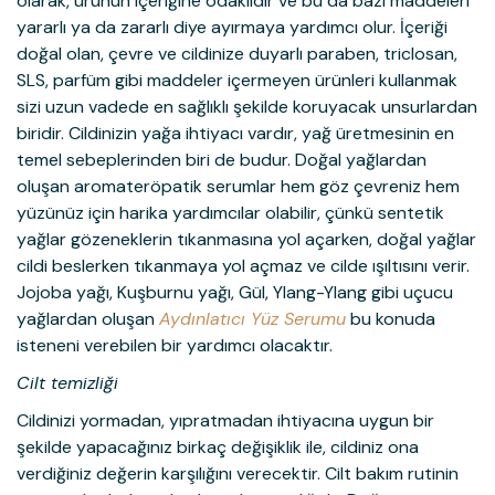
olarak, ürünün içeriğine odaklıdır ve bu da bazı maddeleri
yararlı ya da zararlı diye ayırmaya yardımcı olur. İçeriği
doğal olan, çevre ve cildinize duyarlı paraben, triclosan,
SLS, parfüm gibi maddeler içermeyen ürünleri kullanmak
sizi uzun vadede en sağlıklı şekilde koruyacak unsurlardan
biridir. Cildinizin yağa ihtiyacı vardır, yağ üretmesinin en
temel sebeplerinden biri de budur. Doğal yağlardan
oluşan aromateröpatik serumlar hem göz çevreniz hem
yüzünüz için harika yardımcılar olabilir, çünkü sentetik
yağlar gözeneklerin tıkanmasına yol açarken, doğal yağlar
cildi beslerken tıkanmaya yol açmaz ve cilde ışıltısını verir.
Jojoba yağı, Kuşburnu yağı, Gül, Ylang-Ylang gibi uçucu
yağlardan oluşan
Aydınlatıcı Yüz Serumu
bu konuda
isteneni verebilen bir yardımcı olacaktır.
Cilt temizliği
Cildinizi yormadan, yıpratmadan ihtiyacına uygun bir
şekilde yapacağınız birkaç değişiklik ile, cildiniz ona
verdiğiniz değerin karşılığını verecektir. Cilt bakım rutinin