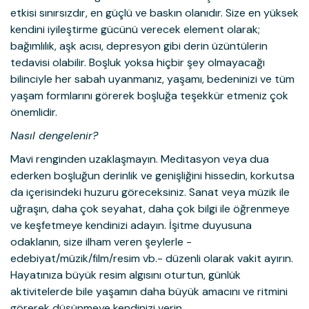
etkisi sınırsızdır, en güçlü ve baskın olanıdır. Size en yüksek
kendini iyileştirme gücünü verecek element olarak;
bağımlılık, aşk acısı, depresyon gibi derin üzüntülerin
tedavisi olabilir. Boşluk yoksa hiçbir şey olmayacağı
bilinciyle her sabah uyanmanız, yaşamı, bedeninizi ve tüm
yaşam formlarını görerek boşluğa teşekkür etmeniz çok
önemlidir.
Nasıl dengelenir?
Mavi renginden uzaklaşmayın. Meditasyon veya dua
ederken boşluğun derinlik ve genişliğini hissedin, korkutsa
da içerisindeki huzuru göreceksiniz. Sanat veya müzik ile
uğraşın, daha çok seyahat, daha çok bilgi ile öğrenmeye
ve keşfetmeye kendinizi adayın. İşitme duyusuna
odaklanın, size ilham veren şeylerle -
edebiyat/müzik/film/resim vb.- düzenli olarak vakit ayırın.
Hayatınıza büyük resim algısını oturtun, günlük
aktivitelerde bile yaşamın daha büyük amacını ve ritmini
görerek düşünmeye kendinizi verin.