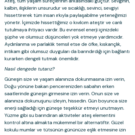
Ateş, tüm yaşam süreçlerinin arkasındaki güçtür. Sevginin,
kalbin, ilişkilerin unsurudur ve sıcaklığı, sevinci, sevgiyi
hissettirerek tüm insan ırkıyla paylaşabilme yeteneğimizi
yönetir. İçimizde hissettiğimiz o kıvılcım ateştir ve canlı
tutulmaya ihtiyacı vardır. Bu evrensel enerji içinizdeki
şüphe ve olumsuz düşünceleri yok etmeye yardımcıdır.
Aydınlanma ve parlaklık temsil etse de öfke, kıskançlık,
intikam gibi olumsuz duyguları da barındırdığı için bağlantı
kurarken dengeli tutmak önemlidir.
Nasıl dengede tutarız?
Güneşin size ve yaşam alanınıza dokunmasına izin verin,
Doğu yönüne bakan pencerenizden sabahın erken
saatlerinde güneşin girmesine izin verin. Onun size ve
alanınıza dokunuşunu izleyin, hissedin. Gün boyunca size
enerji sağladığı için güneşe teşekkür etmeyi unutmayın.
Yüzme gibi su barındıran aktiviteler ateş elementini
kontrol altına almakta mükemmel bir alternatiftir. Güzel
kokulu mumlar ve tütsünün gününüze eşlik etmesine izin